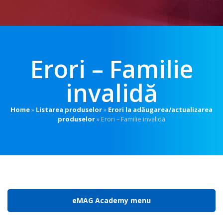
Erori – Familie
invalidă
Home
»
Listarea produselor
»
Erori la adăugarea/actualizarea
produselor
»
Erori – Familie invalidă
eMAG Academy menu