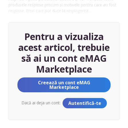
produsele respinse precum și motivele pentru care au fost
respinse. Erori care pot duce la respingerea…
Pentru a vizualiza
acest articol, trebuie
să ai un cont eMAG
Marketplace
Creează un cont eMAG
Marketplace
Dacă ai deja un cont:
Autentifică-te