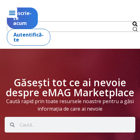
Înscrie-
te
acum
Autentifică-
te
Găsești tot ce ai nevoie
despre eMAG Marketplace
Caută rapid prin toate resursele noastre pentru a găsi
informația de care ai nevoie