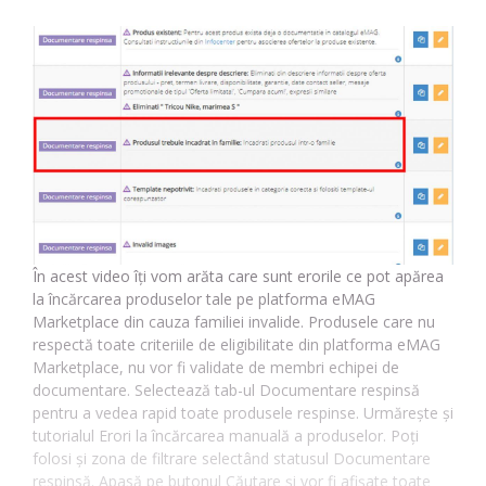
În acest video îți vom arăta care sunt erorile ce pot apărea
la încărcarea produselor tale pe platforma eMAG
Marketplace din cauza familiei invalide. Produsele care nu
respectă toate criteriile de eligibilitate din platforma eMAG
Marketplace, nu vor fi validate de membri echipei de
documentare. Selectează tab-ul Documentare respinsă
pentru a vedea rapid toate produsele respinse. Urmărește și
tutorialul Erori la încărcarea manuală a produselor. Poți
folosi și zona de filtrare selectând statusul Documentare
respinsă. Apasă pe butonul Căutare și vor fi afișate toate