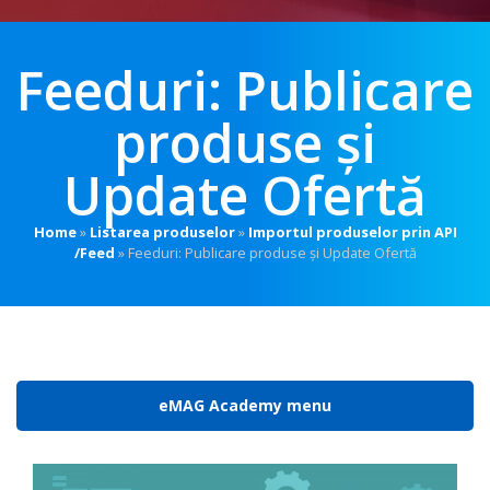
Feeduri: Publicare
produse și
Update Ofertă
Home
»
Listarea produselor
»
Importul produselor prin API
/Feed
»
Feeduri: Publicare produse și Update Ofertă
eMAG Academy menu