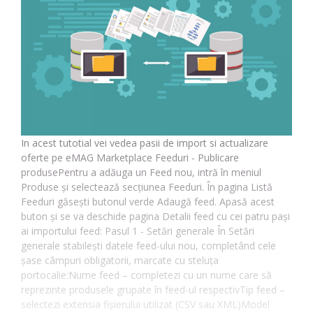
In acest tutotial vei vedea pasii de import si actualizare
oferte pe eMAG Marketplace Feeduri - Publicare
produsePentru a adăuga un Feed nou, intră în meniul
Produse și selectează secțiunea Feeduri. În pagina Listă
Feeduri găsești butonul verde Adaugă feed. Apasă acest
buton și se va deschide pagina Detalii feed cu cei patru pași
ai importului feed: Pasul 1 - Setări generale În Setări
generale stabilești datele feed-ului nou, completând cele
șase câmpuri obligatorii, marcate cu steluța
portocalie:Nume feed – completezi cu un nume care să
reprezinte produsele grupate în feed-ul respectivTip feed –
selectezi extensia fișierului utilizat (CSV sau XML)Model