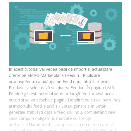
In acest tutotial vei vedea pasii de import si actualizare
oferte pe eMAG Marketplace Feeduri - Publicare
produsePentru a adăuga un Feed nou, intră în meniul
Produse și selectează secțiunea Feeduri. În pagina Listă
Feeduri găsești butonul verde Adaugă feed. Apasă acest
buton și se va deschide pagina Detalii feed cu cei patru pași
ai importului feed: Pasul 1 - Setări generale În Setări
generale stabilești datele feed-ului nou, completând cele
șase câmpuri obligatorii, marcate cu steluța
portocalie:Nume feed – completezi cu un nume care să
reprezinte produsele grupate în feed-ul respectivTip feed –