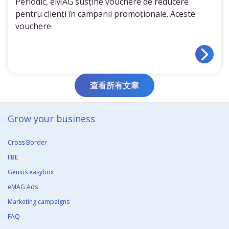
Periodic, eMAG susține vouchere de reducere
pentru clienți în campanii promoționale. Aceste
vouchere
查看所有文章
Grow your business​
Cross Border
FBE
Genius easybox
eMAG Ads
Marketing campaigns
FAQ