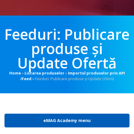
Feeduri: Publicare
produse și
Update Ofertă
Home
»
Listarea produselor
»
Importul produselor prin API
/Feed
»
Feeduri: Publicare produse și Update Ofertă
eMAG Academy menu