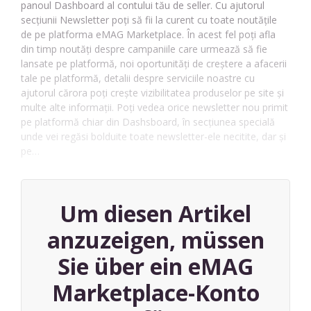
panoul Dashboard al contului tău de seller. Cu ajutorul
secțiunii Newsletter poți să fii la curent cu toate noutățile
de pe platforma eMAG Marketplace. În acest fel poți afla
din timp noutăți despre campaniile care urmează să fie
lansate pe platformă, noi oportunități de creștere a afacerii
tale pe platformă, detalii despre serviciile noastre cu
ajutorul cărora poți crește vizibilitatea produselor pe site și
multe alte informații. Poți vedea orice newsletter nou primit
pe platformă chiar din Dashsboard, în secțiunea specială
unde vei regăsi bolduite toate newsletter-ele necitite, dar și
pe…
Um diesen Artikel
anzuzeigen, müssen
Sie über ein eMAG
Marketplace-Konto