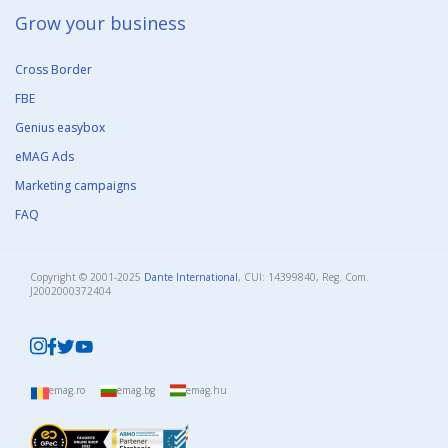
Grow your business​
Cross Border
FBE
Genius easybox
eMAG Ads
Marketing campaigns
FAQ
Copyright © 2001-2025
Dante International
, CUI: 14399840, Reg. Com.
J2002000372404​
emag.ro
emag.bg
emag.hu