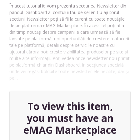
În acest tutorial îți vom prezenta secțiunea Newsletter din
panoul Dashboard al contului tău de seller. Cu ajutorul
secțiunii Newsletter poți să fii la curent cu toate noutățile
de pe platforma eMAG Marketplace. În acest fel poți afla
din timp noutăți despre campaniile care urmează să fie
lansate pe platformă, noi oportunități de creștere a afacerii
tale pe platformă, detalii despre serviciile noastre cu
ajutorul cărora poți crește vizibilitatea produselor pe site și
multe alte informații. Poți vedea orice newsletter nou primit
pe platformă chiar din Dashsboard, în secțiunea specială
unde vei regăsi bolduite toate newsletter-ele necitite, dar și
pe…
To view this item,
you must have an
eMAG Marketplace