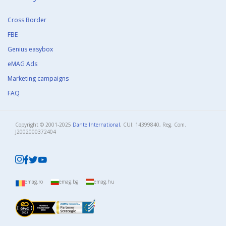
Cross Border
FBE
Genius easybox
eMAG Ads
Marketing campaigns
FAQ
Copyright © 2001-2025
Dante International
, CUI: 14399840, Reg. Com.
J2002000372404​
emag.ro
emag.bg
emag.hu