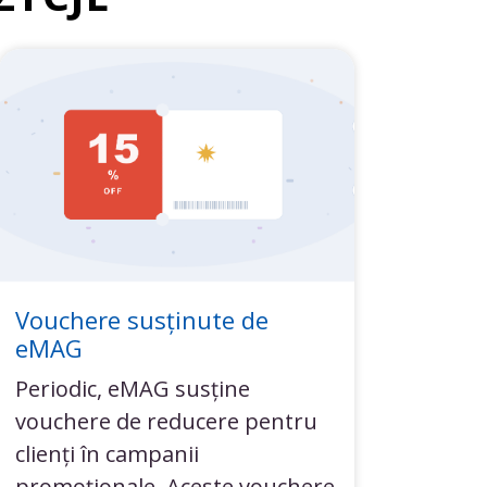
Vouchere susținute de
eMAG
Periodic, eMAG susține
vouchere de reducere pentru
clienți în campanii
promoționale. Aceste vouchere