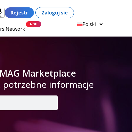
Rejestr
Zaloguj sie
Polski
ers Network
 eMAG Marketplace
ć potrzebne informacje