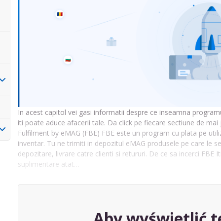
In acest capitol vei gasi informatii despre ce inseamna program
iti poate aduce afacerii tale. Da click pe fiecare sectiune de mai j
Fulfilment by eMAG (FBE) FBE este un program cu plata pe utili
inventar. Tu ne trimiti in depozitul eMAG produsele pe care le se
depozitare, livrare catre clienti si retururi. De ce sa incerci FBE It
suplimentare atat…
Aby wyświetlić t