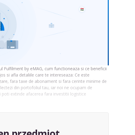
ul Fulfilment by eMAG, cum functioneaza si ce beneficii
os si afla detaliile care te intereseaza: Ce este
zare, fara taxe de abonament si fara cerinte minime de
lectezi din portofoliul tau, iar noi ne ocupam de
i poti extinde afacerea fara investitii logistice
en przedmiot,