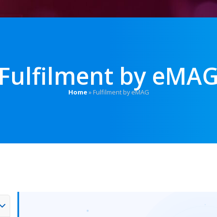
Fulfilment by eMA
Home
»
Fulfilment by eMAG