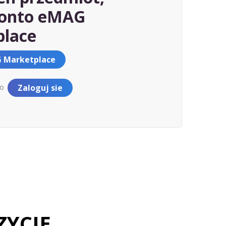
konto eMAG
place
 Marketplace
to
Zaloguj sie
ZYCJE