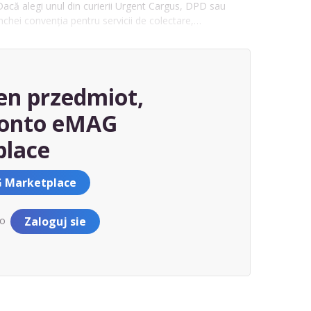
. Dacă alegi unul din curierii Urgent Cargus, DPD sau
închei convenția pentru servicii de colectare,…
en przedmiot,
konto eMAG
place
 Marketplace
to
Zaloguj sie