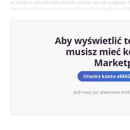
să integrezi, cel putin două firme de curierat, din cele 4 agreate
FanCourier trebuie mai întâi să contactezi firma respectivă și să 
Aby wyświetlić t
musisz mieć 
Market
Utwórz konto eMAG
Jeśli masz już utworzone kon