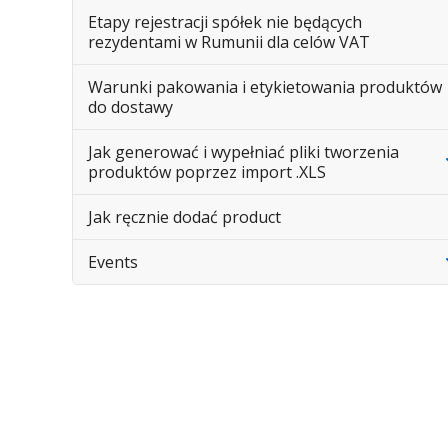
Etapy rejestracji spółek nie będących
rezydentami w Rumunii dla celów VAT
Warunki pakowania i etykietowania produktów
do dostawy
Jak generować i wypełniać pliki tworzenia
produktów poprzez import .XLS
Jak ręcznie dodać product
Events