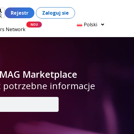
Rejestr
Zaloguj sie
Polski
ers Network
 eMAG Marketplace
ć potrzebne informacje