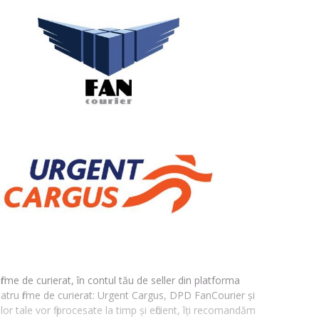
irme de curierat, în contul tău de seller din platforma
atru firme de curierat: Urgent Cargus, DPD FanCourier și
or tale vor fi procesate la timp și eficient, îți recomandăm