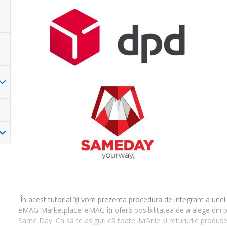
În acest tutorial îți vom prezenta procedura de integrare a unei f
eMAG Marketplace. eMAG îți oferă posibilitatea de a alege din p
Same Day. Ca să te asiguri că toate livrările și retururile produsel