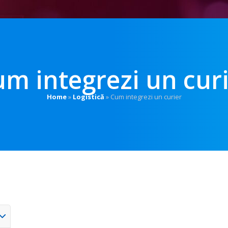
m integrezi un cur
Home
»
Logistică
»
Cum integrezi un curier