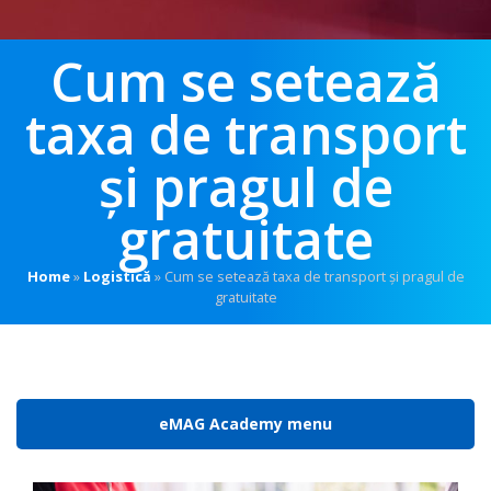
Cum se setează
taxa de transport
și pragul de
gratuitate
Home
»
Logistică
»
Cum se setează taxa de transport și pragul de
gratuitate
eMAG Academy menu