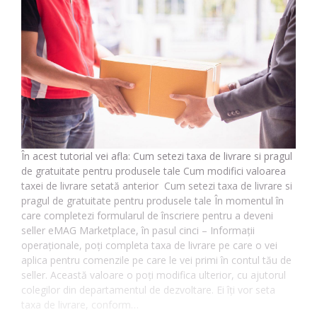
În acest tutorial vei afla: Cum setezi taxa de livrare si pragul
de gratuitate pentru produsele tale Cum modifici valoarea
taxei de livrare setată anterior Cum setezi taxa de livrare si
pragul de gratuitate pentru produsele tale În momentul în
care completezi formularul de înscriere pentru a deveni
seller eMAG Marketplace, în pasul cinci – Informații
operaționale, poți completa taxa de livrare pe care o vei
aplica pentru comenzile pe care le vei primi în contul tău de
seller. Această valoare o poți modifica ulterior, cu ajutorul
colegilor din departamentul de dezvoltare. Ei îți vor seta
taxa de livrare, conform…