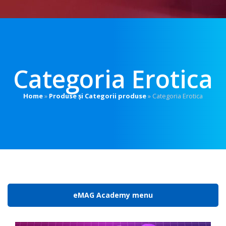
Categoria Erotica
Home
»
Produse și Categorii produse
»
Categoria Erotica
eMAG Academy menu