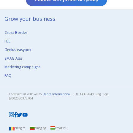
Grow your business​
Cross Border
FBE
Genius easybox
eMAG Ads
Marketing campaigns
FAQ
Copyright © 2001-2025
Dante International
, CUI: 14399840, Reg. Com.
J2002000372404​
emag.ro
emag.bg
emag.hu