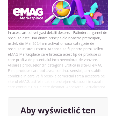
In acest articol vei gasi detalii despre: Extinderea gamei de
produse este una dintre principalele noastre preocupari,
astfel, din Mai 2024 am activat o noua categorie de
produse in site: Erotica. Ai sansa sa fii printre primii selleri
eMAG Marketplace care listeaza acest tip de produse si
care profita de potentialul inca neexplorat de vanzare.
Afisarea produselor din categoria Erotica in site-ul eMAG
Fiind produse care pot avea continut sensibil, am stabilit
conditiile in care va fi posibila comercializarea acestora pe
site-ul eMAG, astfel incat sa protejam vizitatorii in cazul in
care continutul nu le este destinat. Accesarea, vizualizarea…
Aby wyświetlić ten