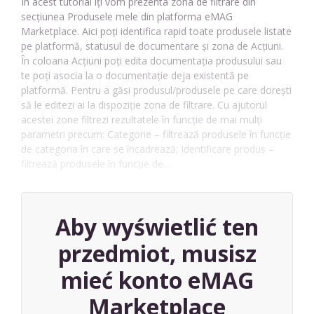
În acest tutorial îți vom prezenta zona de filtrare din
secțiunea Produsele mele din platforma eMAG
Marketplace. Aici poți identifica rapid toate produsele listate
pe platformă, statusul de documentare și zona de Acțiuni.
În coloana Acțiuni poți edita documentația produsului sau
te poți asocia la o documentație deja existentă pe
platformă. Pentru a găsi produsul/produsele pe care dorești
să le editezi ai la dispoziție zona de filtrare. Cu ajutorul
acestei zone filtrezi rezultatele în funcție de mai mulți
parametri precum: Categorie – filtrează produsele în funcție
de categoria în care se încadrează; Identificare produs –
filtrează produsele în funcție de…
Aby wyświetlić ten
przedmiot, musisz
mieć konto eMAG
Marketplace