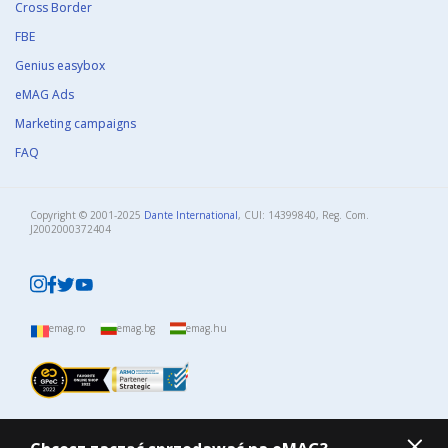
Cross Border
FBE
Genius easybox
eMAG Ads
Marketing campaigns
FAQ
Copyright © 2001-2025
Dante International
, CUI: 14399840, Reg. Com.
J2002000372404​
emag.ro
emag.bg
emag.hu