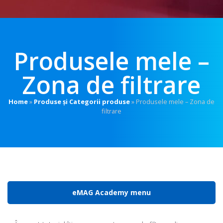
Produsele mele –
Zona de filtrare
Home
»
Produse și Categorii produse
»
Produsele mele – Zona de
filtrare
eMAG Academy menu