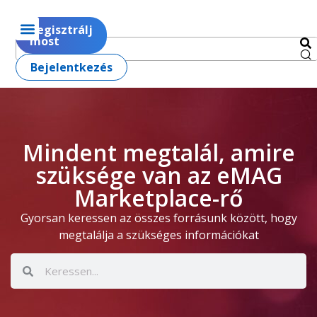
Regisztrálj
most
Bejelentkezés
Mindent megtalál, amire
szüksége van az eMAG
Marketplace-rő
Gyorsan keressen az összes forrásunk között, hogy
megtalálja a szükséges információkat