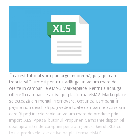
În acest tutorial vom parcurge, împreună, pașii pe care
trebuie să îi urmezi pentru a adăuga un volum mare de
oferte în campaniile eMAG Marketplace. Pentru a adăuga
oferte în campaniile active pe platforma eMAG Marketplace
selectează din meniul Promovare, opțiunea Campanii. În
pagina nou deschisă poți vedea toate campaniile active și în
care îți poți înscrie rapid un volum mare de produse prin
import .XLS. Apasă butonul Propuneri Campanie disponibil
deasupra listei de campanii pentru a genera fișierul .XLS cu
toate produsele tale active pe platforma eMAG