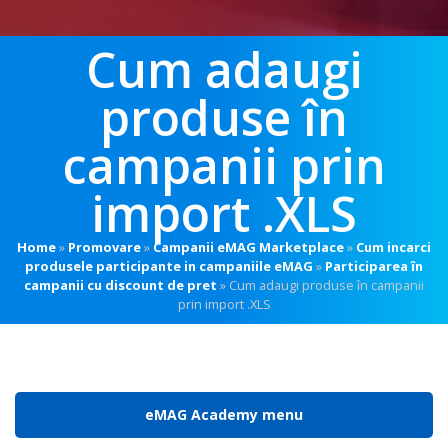
Cum adaugi
produse în
campanii prin
import .XLS
Home
»
Promovare
»
Campanii eMAG Marketplace
»
Cum incarci
produsele participante in campaniile eMAG
»
Participarea în
campanii cu discount de pret
»
Cum adaugi produse în campanii
prin import .XLS
eMAG Academy menu