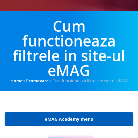
Cum
functioneaza
filtrele in site-ul
eMAG
Home
»
Promovare
»
Cum functioneaza filtrele in site-ul eMAG
eMAG Academy menu