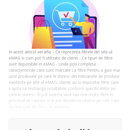
In acest articol vei afla: - Ce reprezinta filtrele din site-ul
eMAG si cum pot fi utilizate de clienti - Ce tipuri de filtre
sunt disponibile in eMAG - Unde poti completa
caracteristicile care sunt marcate ca filtre Pentru a gasi mai
usor produsele pe care le doresc din milioanele de produse
existente pe site-ul eMAG, clientii au la dispozitie filtre care
ii ajuta sa restranga rezultatele conform specificatiilor pe
care le doresc. Ei pot selecta unul sau mai multe filtre in
procesul de cautare si le pot deselecta ulterior pe cele care
nu mai sunt de folos. In varianta…