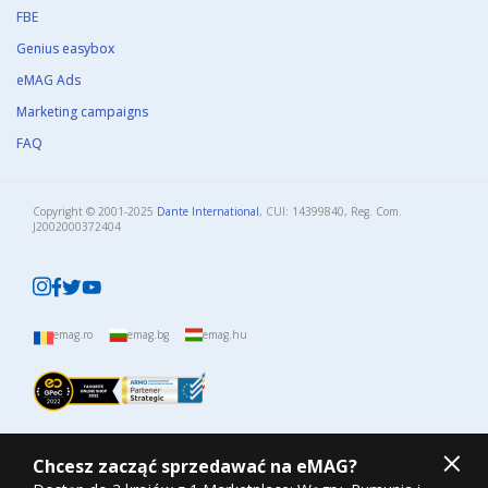
FBE
Genius easybox
eMAG Ads
Marketing campaigns
FAQ
Copyright © 2001-2025
Dante International
, CUI: 14399840, Reg. Com.
J2002000372404​
emag.ro
emag.bg
emag.hu
Chcesz zacząć sprzedawać na eMAG?