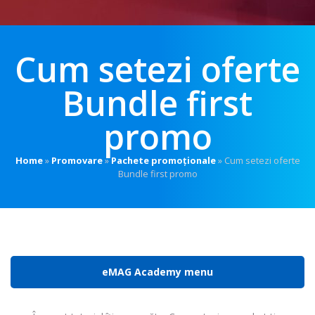
Cum setezi oferte
Bundle first
promo
Home
»
Promovare
»
Pachete promoționale
»
Cum setezi oferte
Bundle first promo
eMAG Academy menu