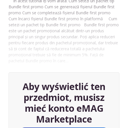
În acest tutorial îți vom arăta: Cum setezi un pachet tip
Bundle first promo Cum se generează fișierul Bundle first
promo Cum se completează fișierul Bundle first promo
Cum încarci fișierul Bundle first promo în platformă Cum
setezi un pachet tip Bundle first promo Bundle first promo
este un pachet promoțional alcătuit dintr-un produs
principal și un singur produs secundar. Poți aplica reduceri
pentru fiecare produs din pachetul promoțional, dar trebuie
să ții cont de faptul că reducerea totală a pachetului
promoțional trebuie să fie de minimum 5%. Față de
pachetul Bundle promo în care…
Aby wyświetlić ten
przedmiot, musisz
mieć konto eMAG
Marketplace