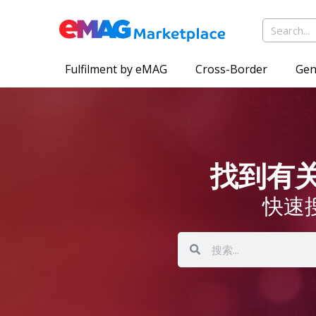
Fulfilment by eMAG
Cross-Border
Gen
找到有关 
快速