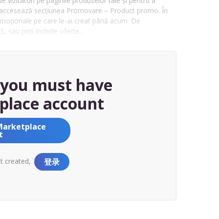
izitatori pe paginile produselor tale și pentru a
, accesează secțiunea Promovare – Product promo. În
omoționale pe care le-ai creat până acum. De
, sau poți închide oferte…
, you must have
place account
Marketplace
t
nt created,
登录