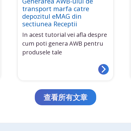
Generarea AWB-ului de
transport marfa catre
depozitul eMAG din
sectiunea Receptii
In acest tutorial vei afla despre
cum poti genera AWB pentru
produsele tale
查看所有文章