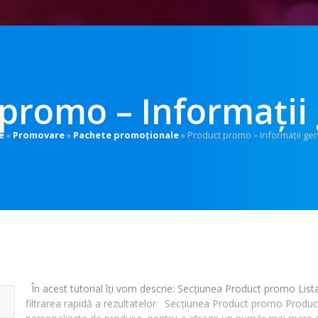
promo – Informații
e
»
Promovare
»
Pachete promoționale
»
Product promo – Informații ge
În acest tutorial îți vom descrie: Secțiunea Product promo List
filtrarea rapidă a rezultatelor Secțiunea Product promo Produc