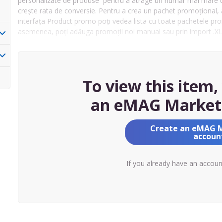
personalizate de produse pentru a atrage un număr mai mare de v
crește rata de conversie. Pentru a crea un pachet promoțional
interfața Product promo poți vedea lista cu toate pachetele pr
asemenea, poți adăuga promoții noi manual sau prin import .XLS
To view this item
an eMAG Market
Create an eMAG 
accoun
If you already have an accou