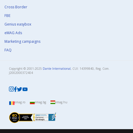
Cross Border
FBE
Genius easybox
eMAG Ads
Marketing campaigns
FAQ
Copyright © 2001-2025
Dante International
, CUI: 14399840, Reg. Com.
J2002000372404​
emag.ro
emag.bg
emag.hu