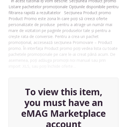
În acest tutorial îți vom descrie: Secțiunea Product promo
Listare pachetelor promoționale Opțiunile disponibile pentru
filtrarea rapidă a rezultatelor Secțiunea Product promo
Product Promo este zona în care poți să creezi oferte
personalizate de produse pentru a atrage un număr mai
mare de vizitatori pe paginile produselor tale și pentru a
crește rata de conversie. Pentru a crea un pachet
promoțional, accesează secțiunea Promovare – Product
promo. În interfața Product promo poți vedea lista cu toate
pachetele promoționale pe care le-ai creat până acum. De
asemenea, poți adăuga promoții noi manual sau prin
import .XLS, sau poți închide oferte…
To view this item,
you must have an
eMAG Marketplace
account