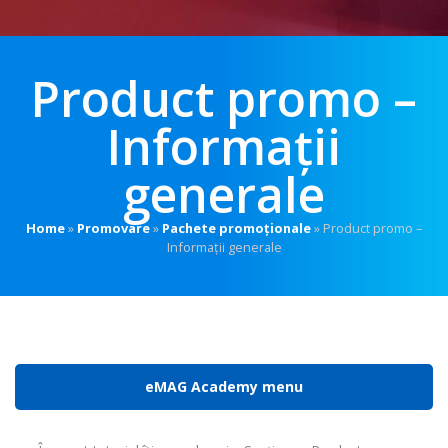
Product promo –
Informații
generale
Home
»
Promovare
»
Pachete promoționale
»
Product promo –
Informații generale
eMAG Academy menu