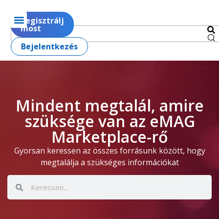
Regisztrálj
most
Bejelentkezés
Mindent megtalál, amire
szüksége van az eMAG
Marketplace-rő
Gyorsan keressen az összes forrásunk között, hogy
megtalálja a szükséges információkat