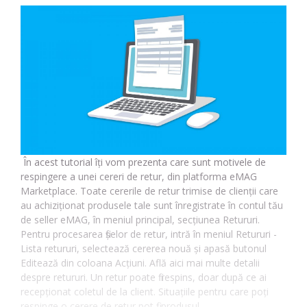
În acest tutorial îți vom prezenta care sunt motivele de
respingere a unei cereri de retur, din platforma eMAG
Marketplace. Toate cererile de retur trimise de clienții care
au achiziționat produsele tale sunt înregistrate în contul tău
de seller eMAG, în meniul principal, secțiunea Retururi.
Pentru procesarea fișelor de retur, intră în meniul Retururi -
Lista retururi, selectează cererea nouă și apasă butonul
Editează din coloana Acțiuni. Află aici mai multe detalii
despre retururi. Un retur poate fi respins, doar după ce ai
recepționat coletul de la client. Situațiile pentru care poți
respinge o cerere de retur pot fi: produsul…