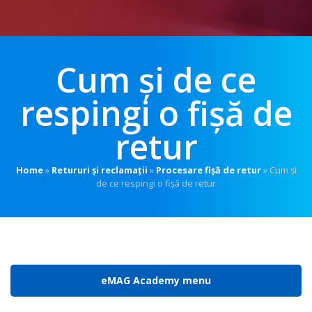
Cum și de ce
respingi o fișă de
retur
Home
»
Retururi și reclamații
»
Procesare fișă de retur
»
Cum și
de ce respingi o fișă de retur
eMAG Academy menu