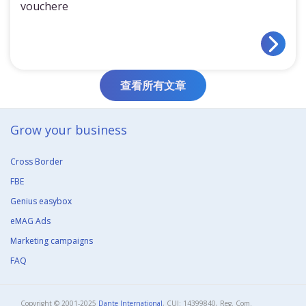
vouchere
查看所有文章
Grow your business​
Cross Border
FBE
Genius easybox
eMAG Ads
Marketing campaigns
FAQ
Copyright © 2001-2025
Dante International
, CUI: 14399840, Reg. Com.