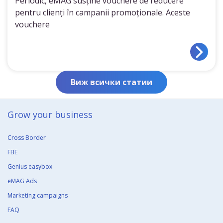
Periodic, eMAG susține vouchere de reducere
pentru clienți în campanii promoționale. Aceste
vouchere
Виж всички статии
Grow your business​
Cross Border
FBE
Genius easybox
eMAG Ads
Marketing campaigns
FAQ