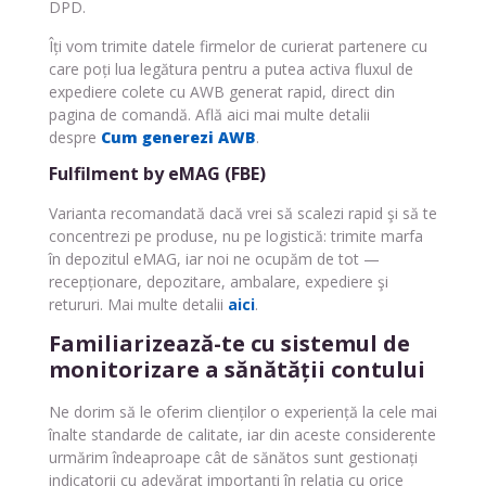
DPD.
Îți vom trimite datele firmelor de curierat partenere cu
care poți lua legătura pentru a putea activa fluxul de
expediere colete cu AWB generat rapid, direct din
pagina de comandă. Află aici mai multe detalii
despre
Cum generezi AWB
.
Fulfilment by eMAG (FBE)
Varianta recomandată dacă vrei să scalezi rapid şi să te
concentrezi pe produse, nu pe logistică: trimite marfa
în depozitul eMAG, iar noi ne ocupăm de tot —
recepționare, depozitare, ambalare, expediere şi
retururi. Mai multe detalii
aici
.
Familiarizează-te cu sistemul de
monitorizare a sănătății contului
Ne dorim să le oferim clienților o experiență la cele mai
înalte standarde de calitate, iar din aceste considerente
urmărim îndeaproape cât de sănătos sunt gestionați
indicatorii cu adevărat importanți în relația cu orice