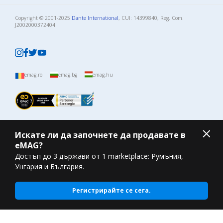
Copyright © 2001-2025
Dante International
, CUI: 14399840, Reg. Com.
J2002000372404​
emag.ro
emag.bg
emag.hu
Искате ли да започнете да продавате в
eMAG?
Достъп до 3 държави от 1 marketplace: Румъния,
Унгария и България.
Регистрирайте се сега.