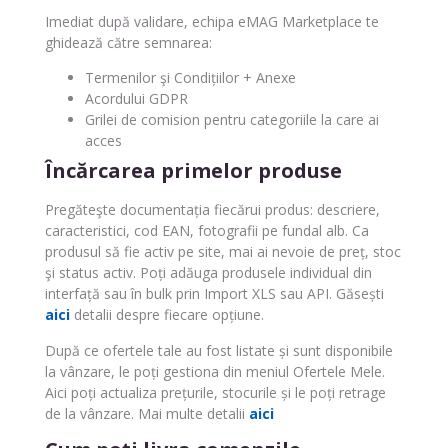
Imediat după validare, echipa eMAG Marketplace te
ghidează către semnarea:
Termenilor şi Condițiilor + Anexe
Acordului GDPR
Grilei de comision pentru categoriile la care ai
acces
Încărcarea primelor produse
Pregăteşte documentația fiecărui produs: descriere,
caracteristici, cod EAN, fotografii pe fundal alb. Ca
produsul să fie activ pe site, mai ai nevoie de preț, stoc
şi status activ. Poți adăuga produsele individual din
interfață sau în bulk prin Import XLS sau API. Găsești
aici
detalii despre fiecare opțiune.
După ce ofertele tale au fost listate și sunt disponibile
la vânzare, le poți gestiona din meniul Ofertele Mele.
Aici poți actualiza prețurile, stocurile și le poți retrage
de la vânzare. Mai multe detalii
aici