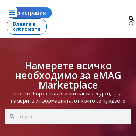
Регистрация
Влезте в
системата
Намерете всичко
необходимо за eMAG
Marketplace
Търсете бързо във всички наши ресурси, за да
намерите информацията, от която се нуждаете