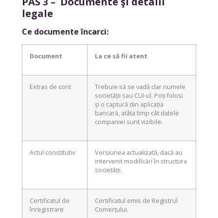
PAS 3 – Documente şi detalii
legale
Ce documente încarci:
Document
La ce să fii atent
Extras de cont
Trebuie să se vadă clar numele
societății sau CUI-ul. Poți folosi
şi o captură din aplicația
bancară, atâta timp cât datele
companiei sunt vizibile.
Actul constitutiv
Versiunea actualizată, dacă au
intervenit modificări în structura
societății.
Certificatul de
Certificatul emis de Registrul
înregistrare
Comerțului.