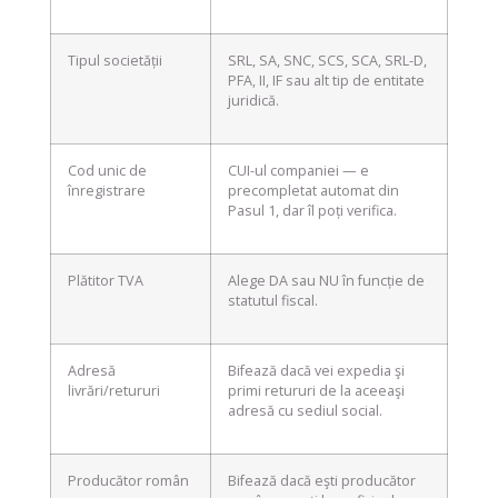
Tipul societății
SRL, SA, SNC, SCS, SCA, SRL-D,
PFA, II, IF sau alt tip de entitate
juridică.
Cod unic de
CUI-ul companiei — e
înregistrare
precompletat automat din
Pasul 1, dar îl poți verifica.
Plătitor TVA
Alege DA sau NU în funcție de
statutul fiscal.
Adresă
Bifează dacă vei expedia şi
livrări/retururi
primi retururi de la aceeaşi
adresă cu sediul social.
Producător român
Bifează dacă eşti producător