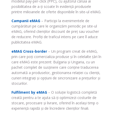
modelul pay-per-click (PPC), cu ajutorul căruia ai
posibilitatea de a-ți scoate în evidență produsele
printre milioanele de oferte disponibile în site-ul eMAG.
Campanii eMAG
– Participi la evenimentele de
cumpărături pe care le organizăm periodic pe site-ul
eMAG, oferind clienților discount de preț sau voucher
de reducere. Profiți de traficul intens pe care îl aduce
publicitatea eMAG.
eMAG Cross-border
– Un program creat de eMAG,
prin care poți comercializa produse și în celelalte țări în
care eMAG este prezent: Bulgaria și Ungaria, cu un
pachet complet de susținere care conține traducerea
automată a produselor, gestionarea relației cu clienții,
curieri integrați și opțiuni de sincronizare a prețurilor și
stocurilor.
Fulfilment by eMAG
– O soluție logistică completă
creată pentru a te ajuta să-ți optimizezi costurile de
stocare, procesare și livrare, oferind în același timp o
experiență rapidă și de încredere clienților finali.