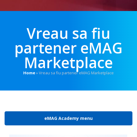
Vreau sa fiu
partener eMAG
Marketplace
Home
»
Vreau sa fiu partener eMAG Marketplace
eMAG Academy menu