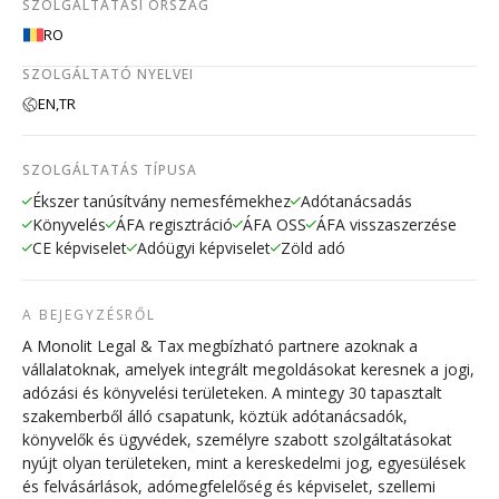
SZOLGÁLTATÁSI ORSZÁG
RO
SZOLGÁLTATÓ NYELVEI
EN,
TR
SZOLGÁLTATÁS TÍPUSA
Ékszer tanúsítvány nemesfémekhez
Adótanácsadás
Könyvelés
ÁFA regisztráció
ÁFA OSS
ÁFA visszaszerzése
CE képviselet
Adóügyi képviselet
Zöld adó
A BEJEGYZÉSRŐL
A Monolit Legal & Tax megbízható partnere azoknak a
vállalatoknak, amelyek integrált megoldásokat keresnek a jogi,
adózási és könyvelési területeken. A mintegy 30 tapasztalt
szakemberből álló csapatunk, köztük adótanácsadók,
könyvelők és ügyvédek, személyre szabott szolgáltatásokat
nyújt olyan területeken, mint a kereskedelmi jog, egyesülések
és felvásárlások, adómegfelelőség és képviselet, szellemi