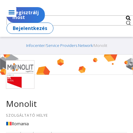
Regisztrálj
most
Bejelentkezés
Infocenter
/
Service Providers Network
/
Monolit
Monolit
SZOLGÁLTATÓ HELYE
Romania