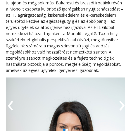
tulajdon és még sok más. Bukaresti és brassói irodáink révén
a Monolit csapata különböző iparágakban nyújt tanácsadást –
az IT, agrárgazdaság, kiskereskedelem és e-kereskedelem
területétől kezdve az egészségügyig és az építőiparig – az
egyes ügyfelek sajátos igényeihez igazítva. Az ETL Global
nemzetközi hálózat tagjaként a Monolit Legal & Tax a helyi
szakértelmet globális perspektívákkal ötvözi, megkönnyítve
ügyfeleink számára a magas színvonalú jogi és adózási
megoldásokhoz való hozzáférést nemzetközi szinten. A
személyre szabott megközelítés és a fejlett technológiák
használata biztosítja a pontos, megfelelőségi megoldásokat,
amelyek az egyes ügyfelek igényeihez igazodnak.
‹
›