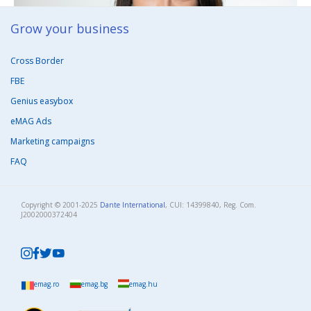
Grow your business​
Cross Border
FBE
Genius easybox
eMAG Ads
Marketing campaigns
FAQ
Copyright © 2001-2025
Dante International
, CUI: 14399840, Reg. Com.
J2002000372404​
emag.ro
emag.bg
emag.hu