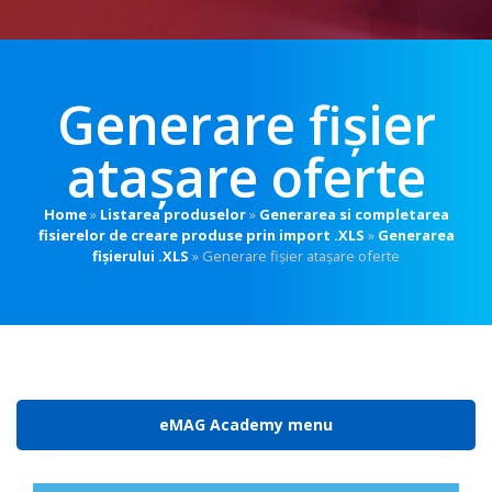
Generare fișier
atașare oferte
Home
»
Listarea produselor
»
Generarea si completarea
fisierelor de creare produse prin import .XLS
»
Generarea
fișierului .XLS
»
Generare fișier atașare oferte
eMAG Academy menu