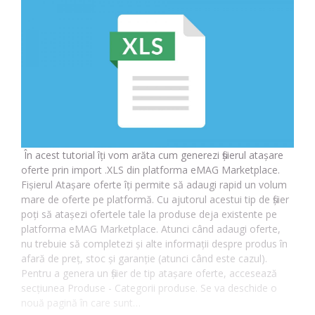
În acest tutorial îți vom arăta cum generezi fișierul atașare
oferte prin import .XLS din platforma eMAG Marketplace.
Fișierul Atașare oferte îți permite să adaugi rapid un volum
mare de oferte pe platformă. Cu ajutorul acestui tip de fișier
poți să atașezi ofertele tale la produse deja existente pe
platforma eMAG Marketplace. Atunci când adaugi oferte,
nu trebuie să completezi și alte informații despre produs în
afară de preț, stoc și garanție (atunci când este cazul).
Pentru a genera un fișier de tip atașare oferte, accesează
secțiunea Produse - Categorii produse. Se va deschide o
nouă pagină în care sunt…