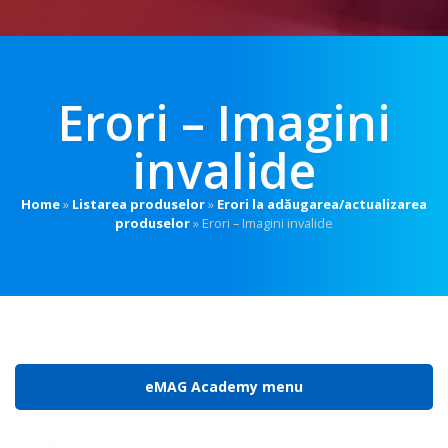
Erori – Imagini
invalide
Home
»
Listarea produselor
»
Erori la adăugarea/actualizarea
produselor
»
Erori – Imagini invalide
eMAG Academy menu