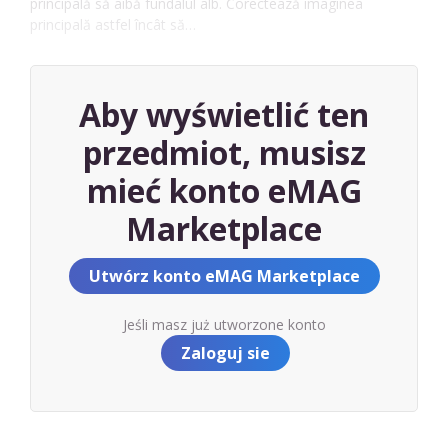
principală să aibă fundalul alb. Corectează imaginea
principală astfel încât să…
Aby wyświetlić ten
przedmiot, musisz
mieć konto eMAG
Marketplace
Utwórz konto eMAG Marketplace
Jeśli masz już utworzone konto
Zaloguj sie