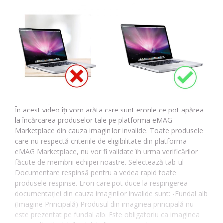
În acest video îți vom arăta care sunt erorile ce pot apărea
la încărcarea produselor tale pe platforma eMAG
Marketplace din cauza imaginilor invalide. Toate produsele
care nu respectă criteriile de eligibilitate din platforma
eMAG Marketplace, nu vor fi validate în urma verificărilor
făcute de membrii echipei noastre. Selectează tab-ul
Documentare respinsă pentru a vedea rapid toate
produsele respinse. Erori care pot duce la respingerea
documentației din cauza imaginilor invalide sunt: -Fundal alb
(Imagine Principală) Produsul din imaginea principală nu
este prezentat pe fundal alb. Este obligatoriu ca imaginea