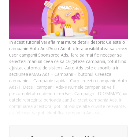
In acest tutorial vei afla mai multe detalii despre: Ce este o
campanie Auto Ads?Auto Ads iti ofera posibilitatea sa creezi
usor campanii Sponsored Ads, fara sa mai fie necesar sa
selectezi manual ceea ce sa targeteze campania, totul fiind
ajustat automat de sistem. Auto Ads este disponibila in
sectiunea eMAG Ads – Campanii – butonul Creeaza
campanie – Campanie rapida. Cum creezi o campanie Auto
Ads?1. Detalii campanii Ads📣 Numele campaniei: va fi
precompletat cu denumirea Fast Campaign – DD/MM/YY, iar
datele reprezinta perioada cand ai creat campania Ads. In
continuarea acestora, poti introduce alte cuvinte relevante,
astfel incat sa poti identifica campania Ads cat…