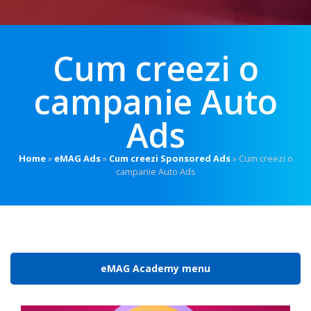
Cum creezi o
campanie Auto
Ads
Home
»
eMAG Ads
»
Cum creezi Sponsored Ads
»
Cum creezi o
campanie Auto Ads
eMAG Academy menu