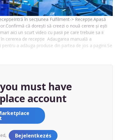
 recepțieIntră în secțiunea Fulfilment-> Recepție.Apasă
or.Confirmă că dorești să creezi o nouă cerere și ești
mari aici un scurt video cu pasii pe care trebuie sa ii
e în cererea de recepție Adaugarea manuală a
 pentru a adăuga produse din partea de jos a paginii.Se
, you must have
place account
Marketplace
t
ted,
Bejelentkezés