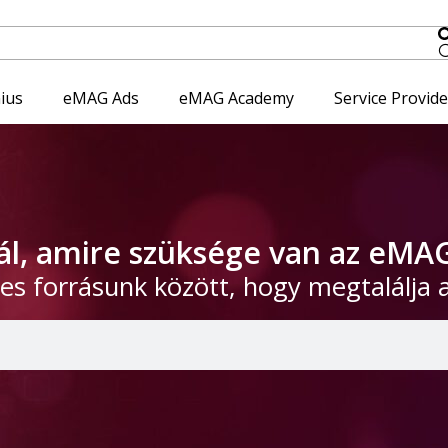
ius
eMAG Ads
eMAG Academy
Service Provid
l, amire szüksége van az eMA
es forrásunk között, hogy megtalálja 