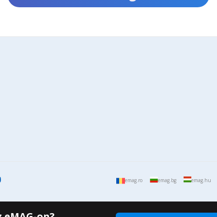
emag.ro
emag.bg
emag.hu
az eMAG-on?