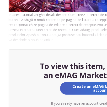
În acest tutorial vei găsi detalii despre: Cum creezi o cerere de
butonul Adăugă o nouă cerere de pe pagina de listare a recepțiil
redirecționat către pagina de editare a cererii de recepție.Poti ur
urmezi in crearea unei cereri de receptie: Cum adaugi produsel
produselor Apasă butonul Adauga produse sau butonul Click aici
va deschide o nouă pagină in…
To view this item
an eMAG Market
Create an eMAG 
accoun
If you already have an account crea