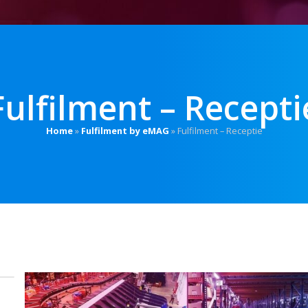
Fulfilment – Recepti
Home
»
Fulfilment by eMAG
»
Fulfilment – Receptie