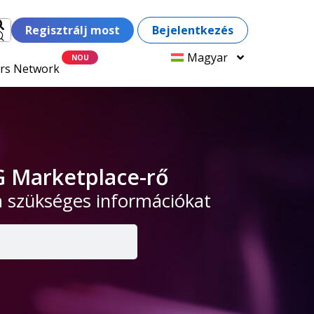
Regisztrálj most
Bejelentkezés
Magyar
ers Network
G Marketplace-rő
a szükséges információkat