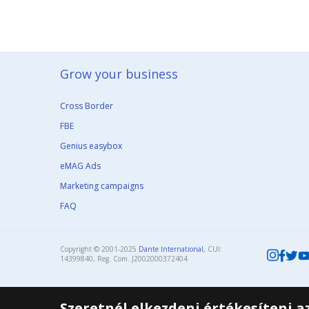
Grow your business​
Cross Border
FBE
Genius easybox
eMAG Ads
Marketing campaigns
FAQ
Copyright © 2001-2025
Dante International
, CUI:
14399840, Reg. Com. J2002000372404​
Szeretnél elkezdeni értékesíteni 