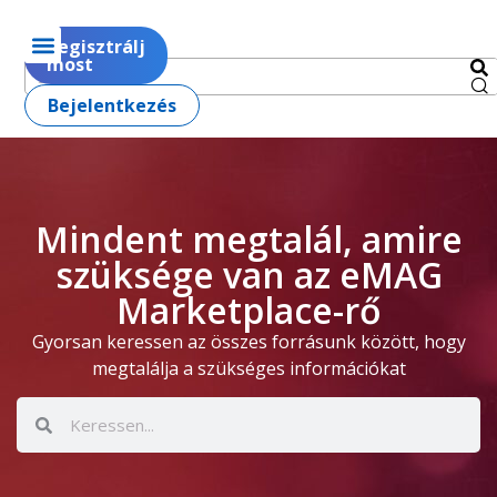
Regisztrálj
most
Bejelentkezés
Mindent megtalál, amire
szüksége van az eMAG
Marketplace-rő
Gyorsan keressen az összes forrásunk között, hogy
megtalálja a szükséges információkat