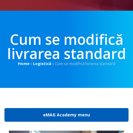
Cum se modifică
livrarea standard
Home
»
Logistică
»
Cum se modifică livrarea standard
eMAG Academy menu