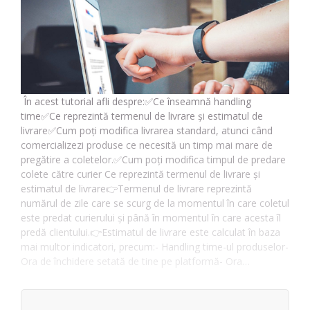
În acest tutorial afli despre:✅Ce înseamnă handling
time✅Ce reprezintă termenul de livrare și estimatul de
livrare✅Cum poți modifica livrarea standard, atunci când
comercializezi produse ce necesită un timp mai mare de
pregătire a coletelor.✅Cum poți modifica timpul de predare
colete către curier Ce reprezintă termenul de livrare și
estimatul de livrare👉Termenul de livrare reprezintă
numărul de zile care se scurg de la momentul în care coletul
este predat curierului și până în momentul în care acesta îl
predă clientului.👉Estimatul de livrare este calculat în baza
mai multor indicatori, precum:- Handling time-ul produselor-
Ora de închidere setată de tine pe platformă- Ora…