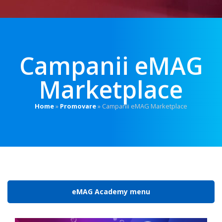
Campanii eMAG
Marketplace
Home
»
Promovare
»
Campanii eMAG Marketplace
eMAG Academy menu