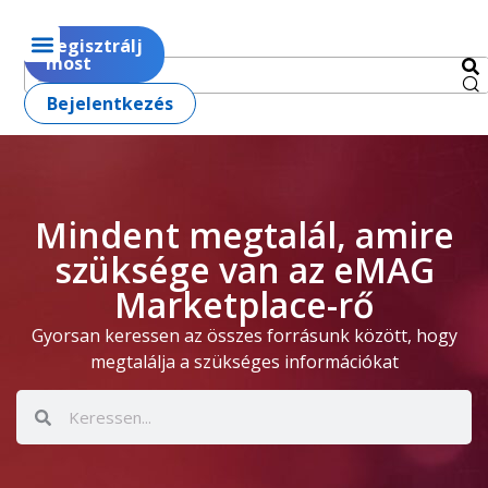
Regisztrálj
most
Bejelentkezés
Mindent megtalál, amire
szüksége van az eMAG
Marketplace-rő
Gyorsan keressen az összes forrásunk között, hogy
megtalálja a szükséges információkat