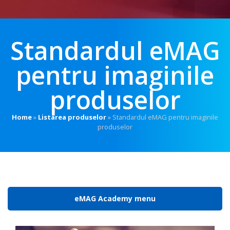
Standardul eMAG
pentru imaginile
produselor
Home
»
Listarea produselor
»
Standardul eMAG pentru imaginile
produselor
eMAG Academy menu