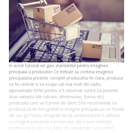
In acest tutorial vei gasi standardul pentru imaginea
principala a produselor Ce trebuie sa contina imaginea
principalaSa prezinte complet produsulSa fie clara, produsul
sa fie centrat si sa ocupe cat mai mult din cadru
(aproximativ 85%) pentru a fi observat corect.Sa prezinte
doar varianta (de culoare, dimensiune, forma etc)
produsului care va fi primit de client.Este recomandat ca
produsul sa fie fotografiat in imagine principala pe un fundal
alb sau gri.Totusi, imaginile de tip ambiental pot fi utilizate
ca imagine principala a produsului, daca sunt realizate
profesional si care fac parte din categoriile care permit