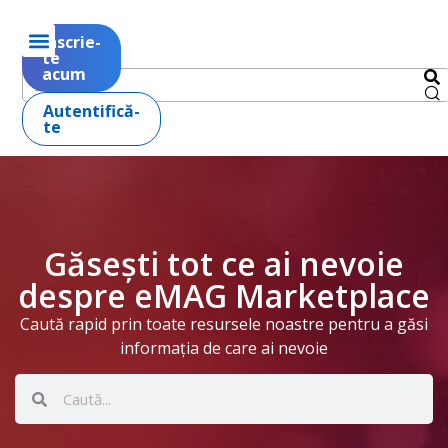
Înscrie-
te
acum
Autentifică-
te
Găsești tot ce ai nevoie
despre eMAG Marketplace
Caută rapid prin toate resursele noastre pentru a găsi
informația de care ai nevoie