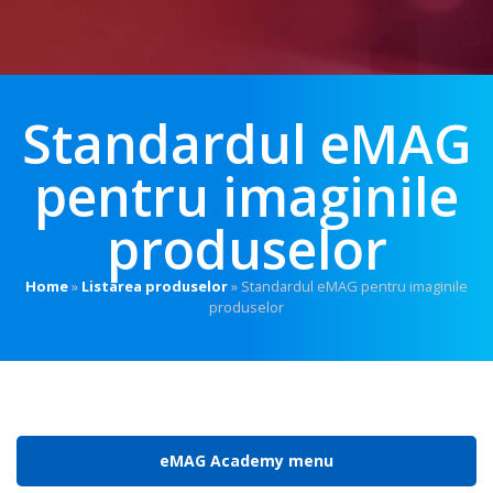
Standardul eMAG
pentru imaginile
produselor
Home
»
Listarea produselor
»
Standardul eMAG pentru imaginile
produselor
eMAG Academy menu