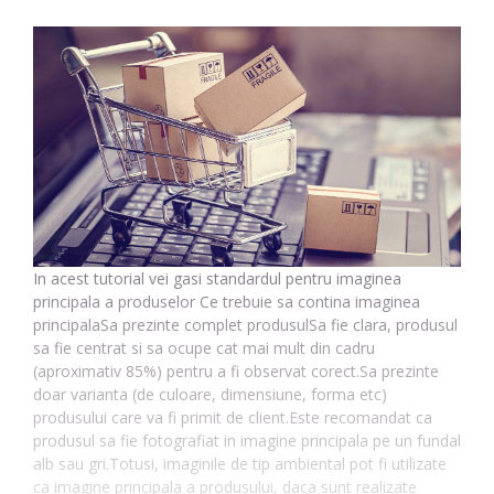
In acest tutorial vei gasi standardul pentru imaginea
principala a produselor Ce trebuie sa contina imaginea
principalaSa prezinte complet produsulSa fie clara, produsul
sa fie centrat si sa ocupe cat mai mult din cadru
(aproximativ 85%) pentru a fi observat corect.Sa prezinte
doar varianta (de culoare, dimensiune, forma etc)
produsului care va fi primit de client.Este recomandat ca
produsul sa fie fotografiat in imagine principala pe un fundal
alb sau gri.Totusi, imaginile de tip ambiental pot fi utilizate
ca imagine principala a produsului, daca sunt realizate