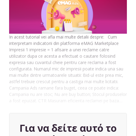
In acest tutorial vei afla mai multe detalii despre: Cum
interpretam indicatorii din platforma eMAG Marketplace
Impresii 1 impresie = 1 afisare a unei reclame catre
utilizator dupa ce acesta a efectuat o cautare folosind
expresia sau cuvantul cheie pentru care reclama a fost
configurata. Numarul mic de impresii poate indica una sau
mai multe dintre urmatoarele situatii: Bid-ul este prea mic,
astfel trebuie crescut pentru a castiga mai multe licitatii.
Campania Ads ramane fara buget, ceea ce poate indica:
Campania nu are stoc; Nu are buy button; Stocul produselor
a fost epuizat. CTR Masuram eficienta reclamei pe baza…
Για να δείτε αυτό το