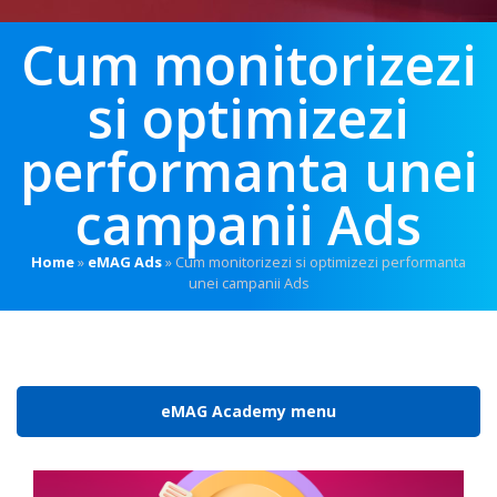
Cum monitorizezi
si optimizezi
performanta unei
campanii Ads
Home
»
eMAG Ads
»
Cum monitorizezi si optimizezi performanta
unei campanii Ads
eMAG Academy menu