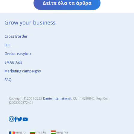
Δείτε όλα τα άρθρα
Grow your business​
Cross Border
FBE
Genius easybox
eMAG Ads
Marketing campaigns
FAQ
Copyright © 2001-2025
Dante International
, CUI: 14399840, Reg. Com.
J2002000372404​
emag.ro
emag.bg
emag.hu