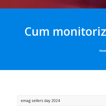
Cum monitorize
Ho
emag sellers day 2024