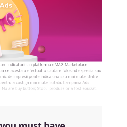
retam indicatorii din platforma eMAG Marketplace
dupa ce acesta a efectuat o cautare folosind expresia sau
mic de impresii poate indica una sau mai multe dintre
 pentru a castiga mai multe licitatii. Campania Ads
 Nu are buy button; Stocul produselor a fost epuizat.
, you must have