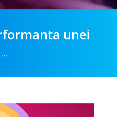
erformanta unei
i Ads