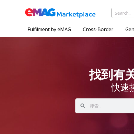
Fulfilment by eMAG
Cross-Border
Gen
找到有关 
快速