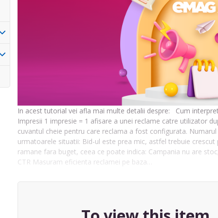
In acest tutorial vei afla mai multe detalii despre: Cum interp
Impresii 1 impresie = 1 afisare a unei reclame catre utilizator 
cuvantul cheie pentru care reclama a fost configurata. Numarul 
urmatoarele situatii: Bid-ul este prea mic, astfel trebuie crescut
ramane fara buget, ceea ce poate indica: Campania nu are stoc;
CTR Masuram eficienta reclamei pe baza…
To view this item