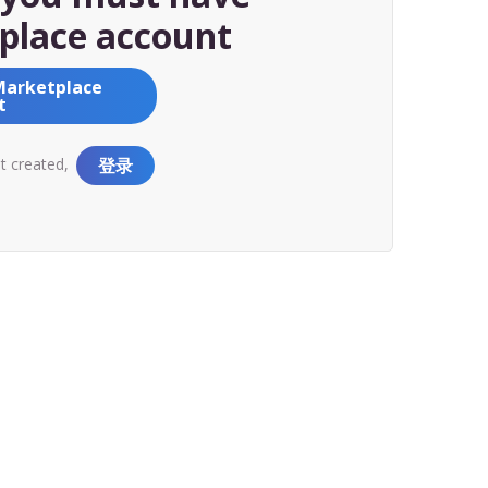
place account
Marketplace
t
nt created,
登录