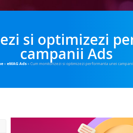
zi si optimizezi p
campanii Ads
me
»
eMAG Ads
»
Cum monitorizezi si optimizezi performanta unei campani