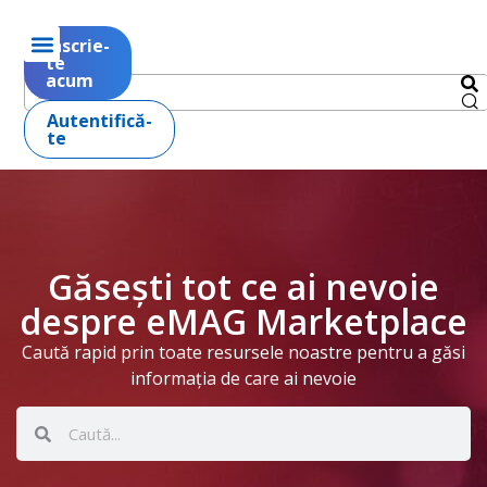
Înscrie-
te
acum
Autentifică-
te
Găsești tot ce ai nevoie
despre eMAG Marketplace
Caută rapid prin toate resursele noastre pentru a găsi
informația de care ai nevoie