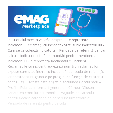
În tutorialul acesta vei afla despre: - Ce reprezintă
indicatorul Reclamații cu incident - Statusurile indicatorului -
Cum se calculează indicatorul - Perioada de referință pentru
calculul indicatorului - Recomandări pentru menținerea
indicatorului Ce reprezintă Reclamații cu incident
Reclamațiile cu incident reprezintă numărul reclamațiilor
expuse care s-au închis cu incident în perioada de referință,
iar acestea sunt grupate pe praguri, ăn funcție de cluster-ul
contului tău. Acesta este afișat în secțiunea Contul meu –
Profil – Rubrica Informații generale – Câmpul “Cluster
sănătatea contului last month”. Pragurile indicatorului
pentru fiecare categorie de cont sunt urmatoarele:
Perioada de referință pentru calculul…