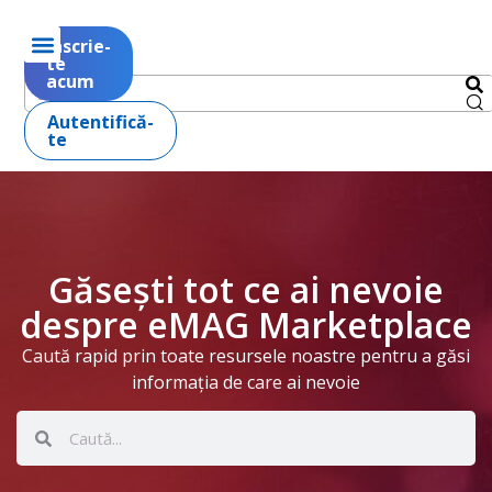
Înscrie-
te
acum
Autentifică-
te
Găsești tot ce ai nevoie
despre eMAG Marketplace
Caută rapid prin toate resursele noastre pentru a găsi
informația de care ai nevoie